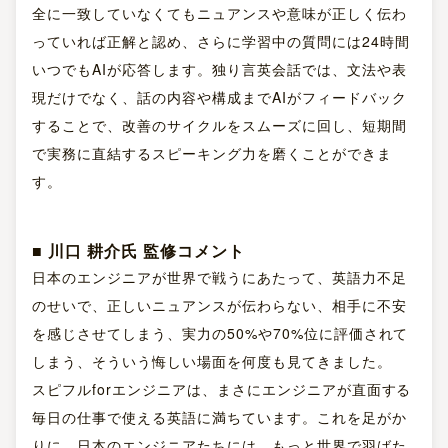
全に一致していなくてもニュアンスや意味が正しく伝わ
っていれば正解と認め、さらに学習中の質問には24時間
いつでもAIが応答します。独り言英会話では、文法や表
現だけでなく、話の内容や構成までAIがフィードバック
することで、改善のサイクルをスムーズに回し、短期間
で実務に直結するスピーキング力を磨くことができま
す。
■ 川口 耕介氏 監修コメント
日本のエンジニアが世界で戦うにあたって、英語力不足
のせいで、正しいニュアンスが伝わらない、相手に不安
を感じさせてしまう、実力の50%や70%位に評価されて
しまう、そういう悔しい場面を何度も見てきました。
スピフルforエンジニアは、まさにエンジニアが直面する
毎日の仕事で使える英語に満ちています。これを足がか
りに、日本のエンジニアたちには、もっと世界で羽ばた