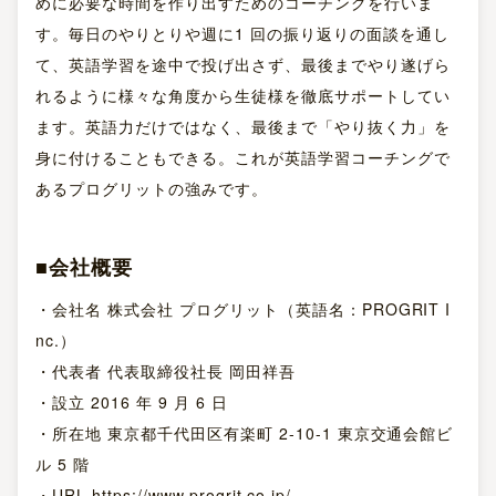
めに必要な時間を作り出すためのコーチングを行いま
す。毎日のやりとりや週に1 回の振り返りの面談を通し
て、英語学習を途中で投げ出さず、最後までやり遂げら
れるように様々な角度から生徒様を徹底サポートしてい
ます。英語力だけではなく、最後まで「やり抜く力」を
身に付けることもできる。これが英語学習コーチングで
あるプログリットの強みです。
■会社概要
・会社名 株式会社 プログリット（英語名：PROGRIT I
nc.）
・代表者 代表取締役社⾧ 岡田祥吾
・設立 2016 年 9 月 6 日
・所在地 東京都千代田区有楽町 2-10-1 東京交通会館ビ
ル 5 階
・URL https://www.progrit.co.jp/